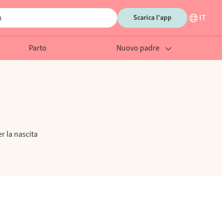
IT
Scarica l'app
Parto
Nuovo padre
r la nascita