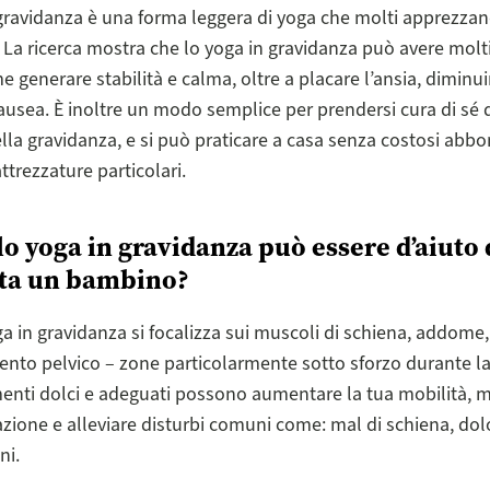
gravidanza è una forma leggera di yoga che molti apprezzan
 La ricerca mostra che lo yoga in gravidanza può avere molti 
e generare stabilità e calma, oltre a placare l’ansia, diminui
nausea. È inoltre un modo semplice per prendersi cura di sé 
della gravidanza, e si può praticare a casa senza costosi abb
ttrezzature particolari.
lo yoga in gravidanza può essere d’aiut
tta un bambino?
a in gravidanza si focalizza sui muscoli di schiena, addome, 
nto pelvico – zone particolarmente sotto sforzo durante la
nti dolci e adeguati possono aumentare la tua mobilità, mi
azione e alleviare disturbi comuni come: mal di schiena, dol
ni.