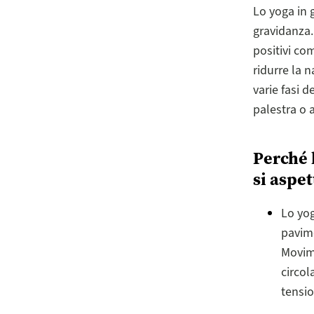
Lo yoga in 
gravidanza.
positivi com
ridurre la 
varie fasi 
palestra o a
Perché 
si aspe
Lo yog
pavime
Movime
circol
tensio