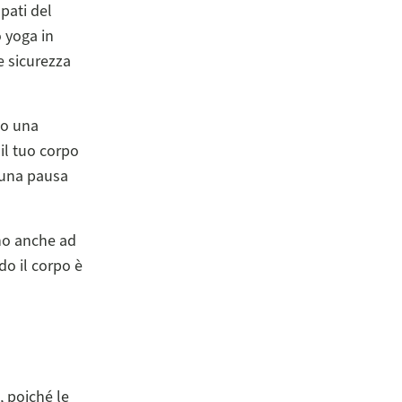
pati del
o yoga in
re sicurezza
po una
 il tuo corpo
e una pausa
ono anche ad
do il corpo è
, poiché le