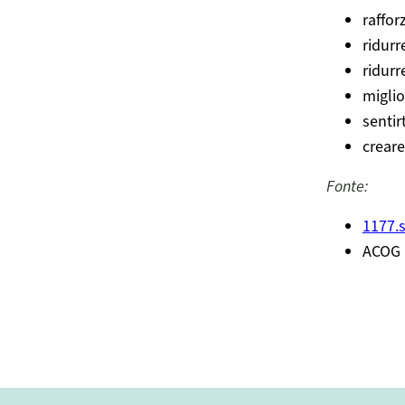
raffor
ridurr
ridurr
migli
sentir
crear
Fonte:
1177.
ACOG (