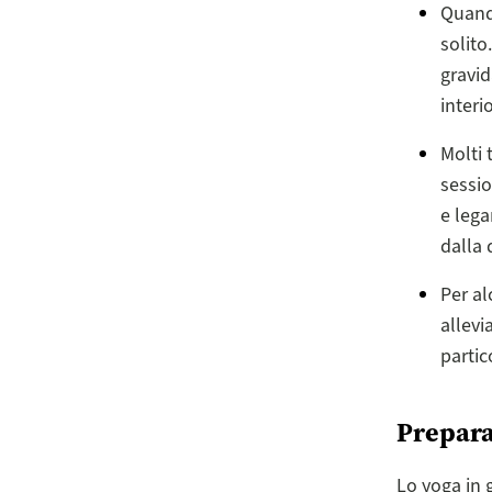
Quand
solito
gravid
interi
Molti 
sessio
e lega
dalla 
Per al
allevi
partic
Prepara
Lo yoga in 