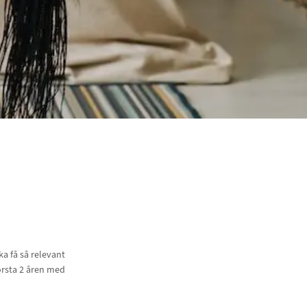
a få så relevant
örsta 2 åren med