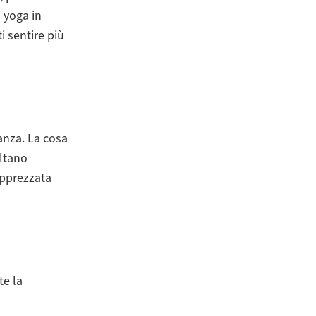
 yoga in
i sentire più
anza. La cosa
ultano
apprezzata
te la