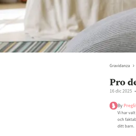
Gravidanza
Pro d
16 dic 2025
By
Pregli
Vi har val
och faktab
ditt barn.