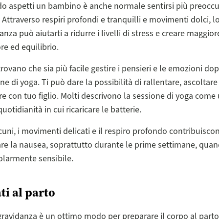
o aspetti un bambino è anche normale sentirsi più preoccu
. Attraverso respiri profondi e tranquilli e movimenti dolci, l
anza può aiutarti a ridurre i livelli di stress e creare maggio
ore ed equilibrio.
trovano che sia più facile gestire i pensieri e le emozioni do
ne di yoga. Ti può dare la possibilità di rallentare, ascoltare
re con tuo figlio. Molti descrivono la sessione di yoga com
quotidianità in cui ricaricare le batterie.
cuni, i movimenti delicati e il respiro profondo contribuisc
are la nausea, soprattutto durante le prime settimane, quan
olarmente sensibile.
ti al parto
gravidanza è un ottimo modo per preparare il corpo al parto