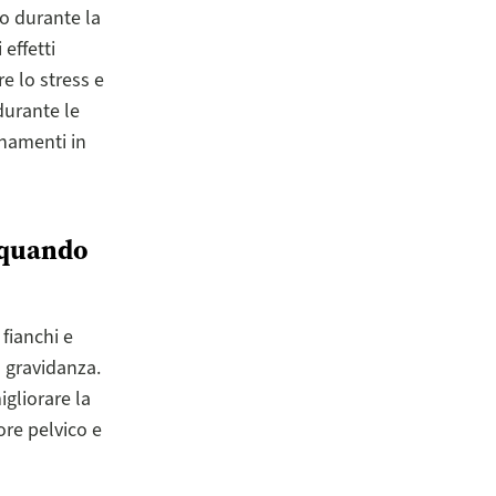
o durante la
effetti
re lo stress e
durante le
onamenti in
o quando
fianchi e
 gravidanza.
gliorare la
ore pelvico e