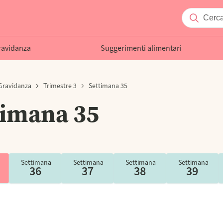
ravidanza
Suggerimenti alimentari
 Gravidanza
Trimestre 3
Settimana 35
timana 35
Settimana
Settimana
Settimana
Settimana
36
37
38
39