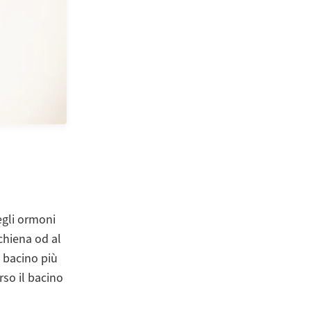
egli ormoni
chiena od al
 bacino più
rso il bacino