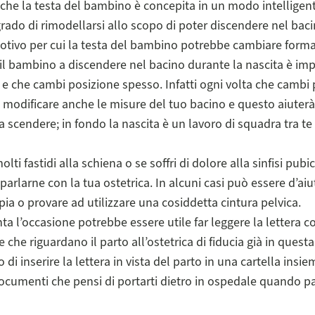
o che la testa del bambino è concepita in un modo intelligen
n grado di rimodellarsi allo scopo di poter discendere nel ba
otivo per cui la testa del bambino potrebbe cambiare forma 
 il bambino a discendere nel bacino durante la nascita è im
 e che cambi posizione spesso. Infatti ogni volta che cambi 
modificare anche le misure del tuo bacino e questo aiuterà
a scendere; in fondo la nascita è un lavoro di squadra tra te 
olti fastidi alla schiena o se soffri di dolore alla sinfisi pubic
parlarne con la tua ostetrica. In alcuni casi può essere d’ai
pia o provare ad utilizzare una cosiddetta cintura pelvica.
ta l’occasione potrebbe essere utile far leggere la lettera co
 che riguardano il parto all’ostetrica di fiducia già in questa
di inserire la lettera in vista del parto in una cartella insie
ocumenti che pensi di portarti dietro in ospedale quando par