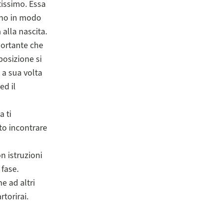
tissimo. Essa
cino in modo
alla nascita.
portante che
posizione si
 a sua volta
ed il
a ti
uto incontrare
n istruzioni
 fase.
me ad altri
torirai.