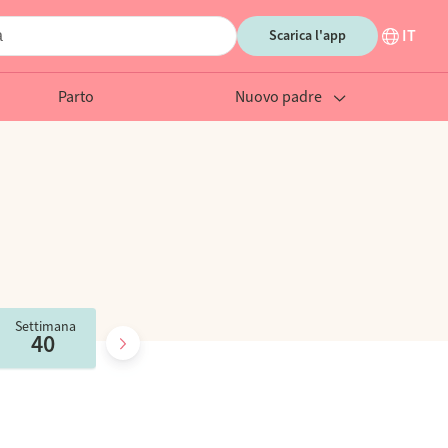
IT
Scarica l'app
Parto
Nuovo padre
Settimana
Settimana
Settimana
40
41
42