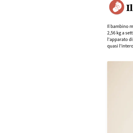
I
Il bambino mi
2,56 kg a set
l'apparato d
quasi l’inter