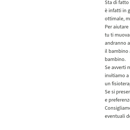
Sta di fatt
è infatti i
ottimale, m
Per aiutare
tu ti muova
andranno a 
il bambino 
bambino.
Se avverti m
invitiamo a 
un fisiotera
Se si presen
e preferenze
Consigliamo 
eventuali d