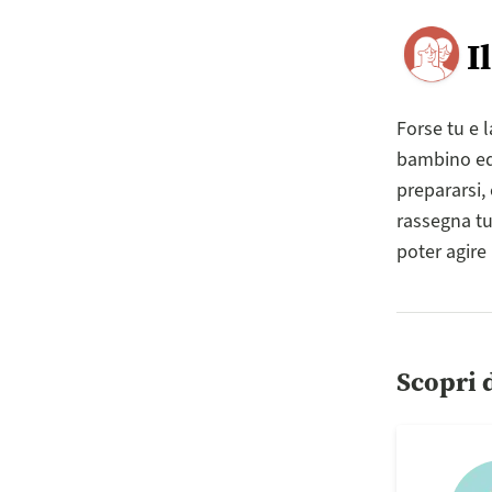
I
Forse tu e l
bambino ed
prepararsi,
rassegna tut
poter agire
Scopri d