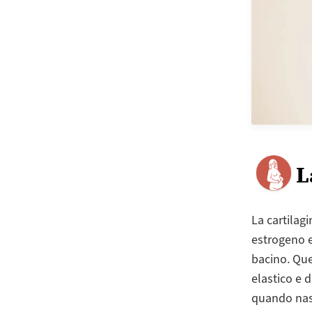
L
La cartilag
estrogeno e
bacino. Que
elastico e 
quando nas